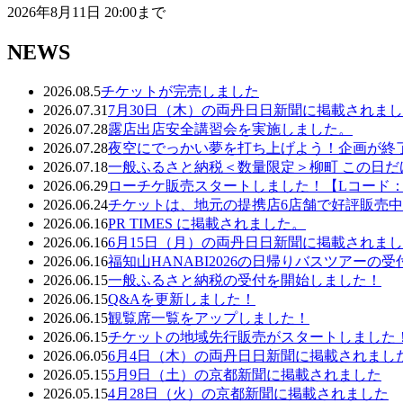
2026年8月11日 20:00まで
NEWS
2026.08.5
チケットが完売しました
2026.07.31
7月30日（木）の両丹日日新聞に掲載されま
2026.07.28
露店出店安全講習会を実施しました。
2026.07.28
夜空にでっかい夢を打ち上げよう！企画が終
2026.07.18
一般ふるさと納税＜数量限定＞柳町 この日だ
2026.06.29
ローチケ販売スタートしました！【Lコード：5
2026.06.24
チケットは、地元の提携店6店舗で好評販売
2026.06.16
PR TIMES に掲載されました。
2026.06.16
6月15日（月）の両丹日日新聞に掲載されま
2026.06.16
福知山HANABI2026の日帰りバスツアーの
2026.06.15
一般ふるさと納税の受付を開始しました！
2026.06.15
Q&Aを更新しました！
2026.06.15
観覧席一覧をアップしました！
2026.06.15
チケットの地域先行販売がスタートしました
2026.06.05
6月4日（木）の両丹日日新聞に掲載されまし
2026.05.15
5月9日（土）の京都新聞に掲載されました
2026.05.15
4月28日（火）の京都新聞に掲載されました