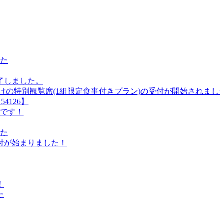
した
了しました。
けの特別観覧席(1組限定食事付きプラン)の受付が開始されまし
4126】
中です！
した
受付が始まりました！
！
た